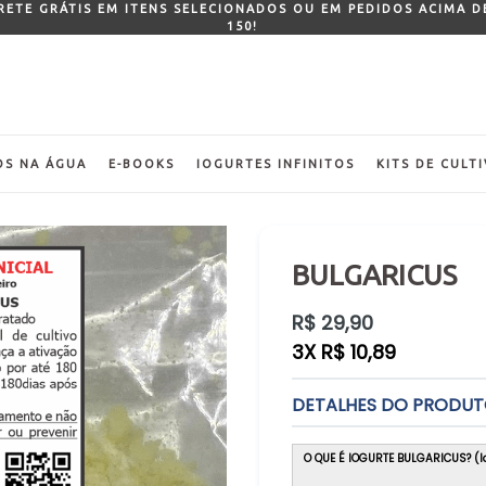
FRETE GRÁTIS EM ITENS SELECIONADOS OU EM PEDIDOS ACIMA D
150!
OS NA ÁGUA
E-BOOKS
IOGURTES INFINITOS
KITS DE CULT
BULGARICUS
Preço
R$ 29,90
normal
3X R$ 10,89
DETALHES DO PRODU
O QUE É IOGURTE BULGARICUS? (Io