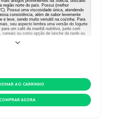
mais antigos provenientes da Suécia, utilizado
a região norte do país. Possui (melhor
°C). Possui uma viscosidade única, atendendo
essa consistência, além de sabor levemente
 e leve, sendo muito versátil na cozinha. Para
ais, seu aspecto lembra uma versão do Iogurte
 para um café da manhã nutritivo, junto com
s, cereais ou como opção de lanche da tarde ou
ejar (açúcar, mel ou adoçante).
ÉM GRÃOS? Não. DIFICULDADE DE CULTIVO: Fácil.
ACTOSE: Sim. CONTÉM SACAROSE: Não. TRANSGÊNICO:
Não.
>>>
Então clique
AQUI
e saiba mais sobre os tipos de
bióticos disponíveis
<<<<
CIONAR AO CARRINHO
ue tem como missão, promover e difundir a cultura
COMPRAR AGORA
 Brasil. Nosso trabalho é VOLUNTÁRIO, onde o
Starter
é
ferem às despesas de Assessoria de Cultivo. Portanto,
e torna-se ciente e confirma que está de acordo com
ga. Antes de pedir, leia ATENTAMENTE a todas as
iços de ASSESSORIA DE CULTIVO
(PRESTADA ATRAVÉS DAS