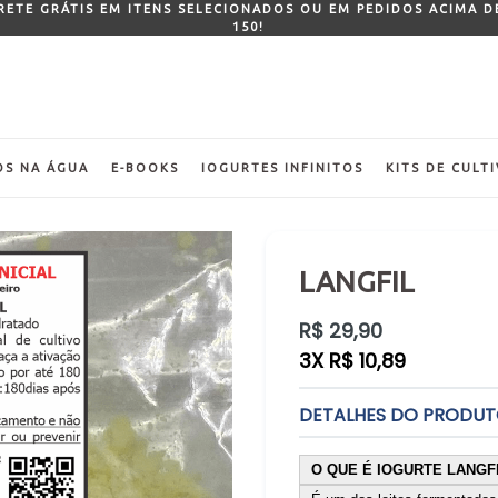
FRETE GRÁTIS EM ITENS SELECIONADOS OU EM PEDIDOS ACIMA D
150!
OS NA ÁGUA
E-BOOKS
IOGURTES INFINITOS
KITS DE CULT
LANGFIL
Preço
R$ 29,90
normal
3X R$ 10,89
DETALHES DO PRODU
O QUE É IOGURTE LANGFIL?